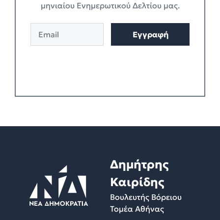
μηνιαίου Ενημερωτικού Δελτίου μας.
E
Εγγραφή
m
a
i
l
*
Δημήτρης
Καιρίδης
Βουλευτής Βόρειου
Τομέα Αθήνας