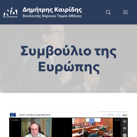
Skip
Δημήτρης Καιρίδης
to
Me
Βουλευτής Βόρειου Τομέα Αθήνας
content
Συμβούλιο της
Ευρώπης