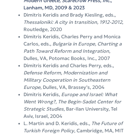
Modern Greece, Scarecrow Press, Inc.
,
Lanham, MD, 2009 & 2023
Dimitris Keridis and Brady Kiesling, eds.,
Thessaloniki: A city in transition, 1912-2012
,
Routledge, 2020
Dimitris Keridis, Charles Perry and Monica
Carlos, eds.,
Bulgaria in Europe, Charting a
Path Toward Reform and Integration
,
Dulles, VA, Potomac Books, Inc., 2007
Dimitris Keridis and Charles Perry, eds.,
Defense Reform, Modernization and
Military Cooperation in Southeastern
Europe
, Dulles, VA, Brassey’s, 2004
Dimitris Keridis,
Europe and Israel: What
Went Wrong?, The Begin-Sadat Center for
Strategic Studies
, Bar-Ilan University, Tel
Aviv, Israel, 2004
L. Martin and D. Keridis, eds.,
The Future of
Turkish Foreign Policy
, Cambridge, MA, MIT