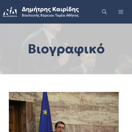
Skip
Δημήτρης Καιρίδης
to
Me
Βουλευτής Βόρειου Τομέα Αθήνας
content
Βιογραφικό