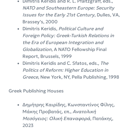
Dimitris Keridis and R. L. Pfaltzgraff, eds.,
NATO and Southeastern Europe: Security
Issues for the Early 21st Century
, Dulles, VA,
Brassey’s, 2000
Dimitris Keridis,
Political Culture and
Foreign Policy: Greek-Turkish Relations in
the Era of European Integration and
Globalization
, A NATO Fellowship Final
Report, Brussels, 1999
Dimitris Keridis and C. Sfatos, eds.,
The
Politics of Reform: Higher Education in
Greece
, New York, NY, Pella Publishing, 1998
Greek Publishing Houses
Δημήτρης Καιρίδης, Κωνσταντίνος Φίλης,
Μάκης Προβατάς, επ.,
Ανατολική
Μεσόγειος: Ολική Επαναφορά
, Πατάκης,
2023