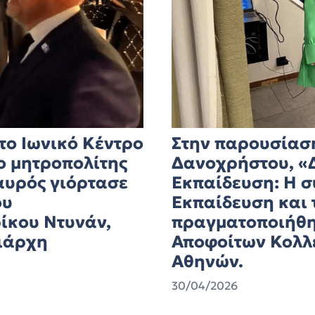
το Ιωνικό Κέντρο
Στην παρουσίαση
ο μητροπολίτης
Δανοχρήστου, «Δ
αυρός γιόρτασε
Εκπαίδευση: Η σ
ου
Εκπαίδευση και 
ίκου Ντυνάν,
πραγματοποιήθη
ριάρχη
Αποφοίτων Κολλ
Αθηνών.
30/04/2026