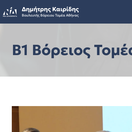
Skip
Δημήτρης Καιρίδης
to
Βουλευτής Βόρειου Τομέα Αθήνας
content
Β1 Βόρειος Τομέ