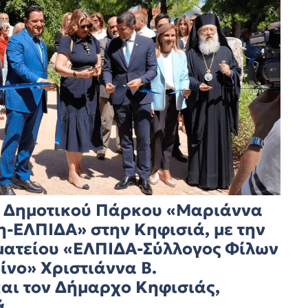
ου Δημοτικού Πάρκου «Μαριάννα
η-ΕΛΠΙΔΑ» στην Κηφισιά, με την
ματείου «ΕΛΠΙΔΑ-Σύλλογος Φίλων
ίνο» Χριστιάννα Β.
αι τον Δήμαρχο Κηφισιάς,
ά