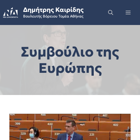
Skip
Δημήτρης Καιρίδης
to
Me
Βουλευτής Βόρειου Τομέα Αθήνας
content
Συμβούλιο της
Ευρώπης