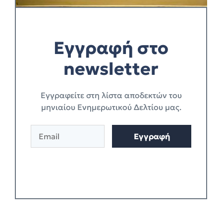
Εγγραφή στο
newsletter
Eγγραφείτε στη λίστα αποδεκτών του
μηνιαίου Ενημερωτικού Δελτίου μας.
E
A
Εγγραφή
m
l
a
t
i
e
l
r
*
n
a
t