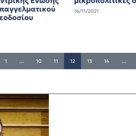
εντρικής Ένωσης
μικροπολιτικές 
Επαγγελματικού
16/11/2021
θεοδοσίου
1
…
10
11
12
13
14
…