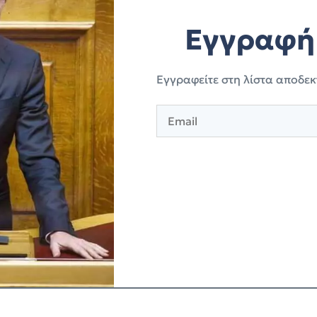
Εγγραφή 
Eγγραφείτε στη λίστα αποδεκ
E
m
a
i
l
*