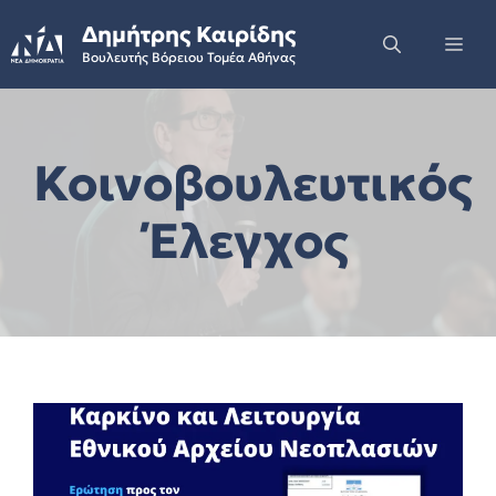
Skip
Δημήτρης Καιρίδης
to
Me
Βουλευτής Βόρειου Τομέα Αθήνας
content
Κοινοβουλευτικός
Έλεγχος