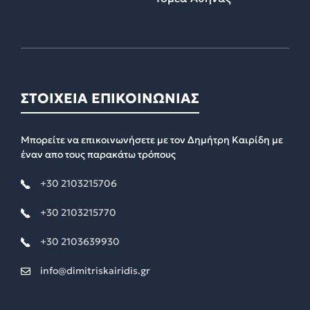
ΣΤΟΙΧΕΙΑ ΕΠΙΚΟΙΝΩΝΙΑΣ
Μπορείτε να επικοινωνήσετε με τον Δημήτρη Καιρίδη με
έναν απο τους παρακάτω τρόπους
+30 2103215706
+30 2103215770
+30 2103639930
info@dimitriskairidis.gr