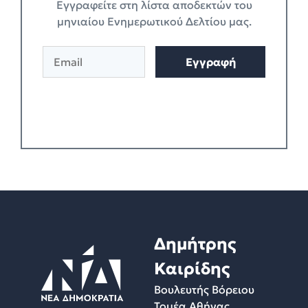
Eγγραφείτε στη λίστα αποδεκτών του
μηνιαίου Ενημερωτικού Δελτίου μας.
E
Εγγραφή
m
a
i
l
*
Δημήτρης
Καιρίδης
Βουλευτής Βόρειου
Τομέα Αθήνας