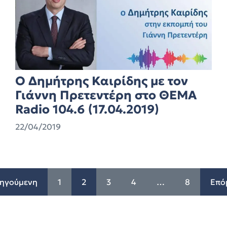
O Δημήτρης Καιρίδης με τον
Γιάννη Πρετεντέρη στο ΘΕΜΑ
Radio 104.6 (17.04.2019)
22/04/2019
ηγούμενη
1
2
3
4
…
8
Επό