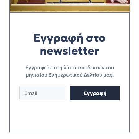
Εγγραφή στο
newsletter
Eγγραφείτε στη λίστα αποδεκτών του
μηνιαίου Ενημερωτικού Δελτίου μας.
E
Εγγραφή
m
a
i
l
*