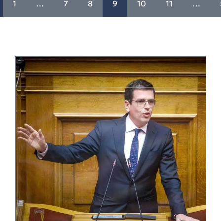
1
…
7
8
9
10
11
…