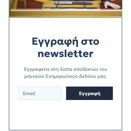
Εγγραφή στο
newsletter
Eγγραφείτε στη λίστα αποδεκτών του
μηνιαίου Ενημερωτικού Δελτίου μας.
E
Εγγραφή
m
a
i
l
*