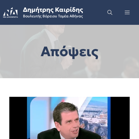
Skip
Δημήτρης Καιρίδης
to
Me
Βουλευτής Βόρειου Τομέα Αθήνας
content
Απόψεις