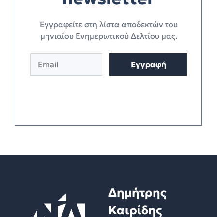
Eγγραφείτε στη λίστα αποδεκτών του
μηνιαίου Ενημερωτικού Δελτίου μας.
E
A
Εγγραφή
m
l
a
t
i
e
l
r
*
n
a
t
i
v
e
:
Δημήτρης
Καιρίδης