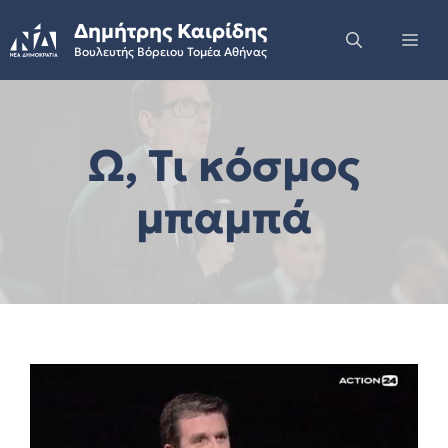
Skip
Δημήτρης Καιρίδης
to
Me
Βουλευτής Βόρειου Τομέα Αθήνας
content
Ω, Τι κόσμος
μπαμπά