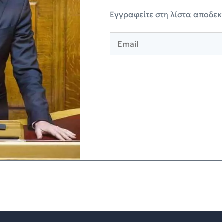
Eγγραφείτε στη λίστα αποδεκ
E
m
a
i
l
*