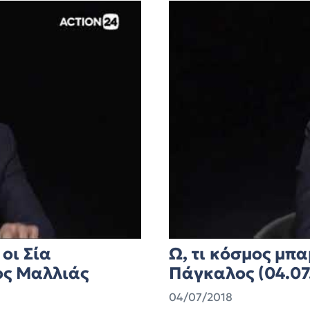
οι Σία
Ω, τι κόσμος μπ
ος Μαλλιάς
Πάγκαλος (04.07
04/07/2018