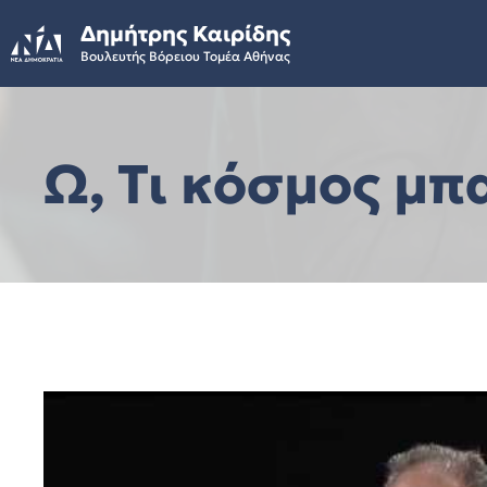
Skip
Δημήτρης Καιρίδης
to
Βουλευτής Βόρειου Τομέα Αθήνας
content
Ω, Τι κόσμος μ