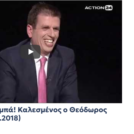
αμπά! Καλεσμένος ο Θεόδωρος
.2018)