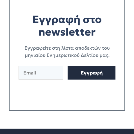
Εγγραφή στο
newsletter
Eγγραφείτε στη λίστα αποδεκτών του
μηνιαίου Ενημερωτικού Δελτίου μας.
E
Εγγραφή
m
a
i
l
*