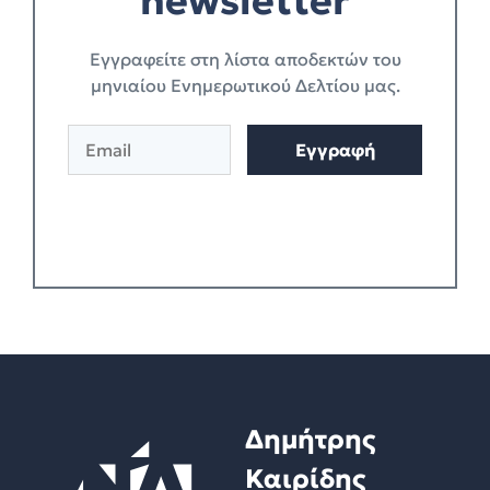
newsletter
Eγγραφείτε στη λίστα αποδεκτών του
μηνιαίου Ενημερωτικού Δελτίου μας.
E
A
Εγγραφή
m
l
a
t
i
e
l
r
*
n
a
t
i
v
e
:
Δημήτρης
Καιρίδης