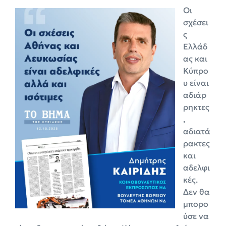
Οι
σχέσει
ς
Ελλάδ
ας και
Κύπρο
υ είναι
αδιάρ
ρηκτες
,
αδιατά
ρακτες
και
αδελφι
κές.
Δεν θα
μπορο
ύσε να