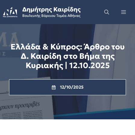
Skip
Δημήτρης Καιρίδης
to
Me
Βουλευτής Βόρειου Τομέα Αθήνας
content
Ελλάδα & Κύπρος: Άρθρο του
Δ. Καιρίδη στο Βήμα της
Κυριακής | 12.10.2025
12/10/2025