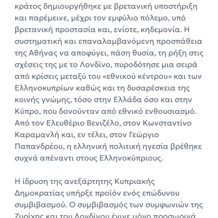
κράτος δημιουργήθηκε με βρετανική υποστήριξη
και παρέμεινε, μέχρι τον εμφύλιο πόλεμο, υπό
βρετανική προστασία και, ενίοτε, κηδεμονία. Η
συστηματική και επαναλαμβανόμενη προσπάθεια
της Αθήνας να αποφύγει, πάση θυσία, τη ρήξη στις
σχέσεις της με το Λονδίνο, πυροδότησε μια σειρά
από κρίσεις μεταξύ του «εθνικού κέντρου» και των
Ελληνοκυπρίων καθώς και τη δυσαρέσκεια της
κοινής γνώμης, τόσο στην Ελλάδα όσο και στην
Κύπρο, που δονούνταν από εθνικό ενθουσιασμό.
Από τον Ελευθέριο Βενιζέλο, στον Κωνσταντίνο
Καραμανλή και, εν τέλει, στον Γεώργιο
Παπανδρέου, η ελληνική πολιτική ηγεσία βρέθηκε
συχνά απέναντι στους Ελληνοκύπριους.
Η ίδρυση της ανεξάρτητης Κυπριακής
Δημοκρατίας υπήρξε προϊόν ενός επώδυνου
συμβιβασμού. Ο συμβιβασμός των συμφωνιών της
Ζυρίχης και του Λονδίνου έγινε μόνο προσωρινά