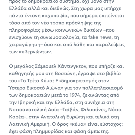
προς το δημοκρατικό σύστημα, όχι μόνο στην
Ελλάδα αλλά και διεθνώς. Στη χώρα μας υπήρχε
πάντα έντονη καχυποψία, που σήμερα επιτείνεται
τόσο από τον νέο τρόπο πρόσληψης της
πληροφορίας μέσω κοινωνικών δικτύων –που
ενισχύουν τη συνωμοσιολογία, τα fake news, τη
χειραγώγηση– όσο και από λάθη και παραλείψεις
των κυβερνώντων.
Ο μεγάλος Σάμιουελ Χάντινγκτον, που υπήρξε και
καθηγητής μου στη Βοστώνη, έγραψε στο βιβλίο
του «Το Τρίτο Κύμα: Εκδημοκρατισμός στον
Ύστερο Εικοστό Αιώνα» για τον πολλαπλασιασμό
των δημοκρατιών μετά το 1974, ξεκινώντας από
την Ιβηρική και την Ελλάδα, στη συνέχεια στη
Νοτιοανατολική Ασία –Ταϊβάν, Φιλιππίνες, Νότια
Κορέα–, στην Ανατολική Ευρώπη και τελικά στη
Λατινική Αμερική. Ο όρος «κύμα» είναι εύστοχος:
έχει φάση πλημμυρίδας και φάση άμπωτης.