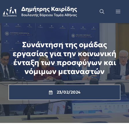
Skip
Δημήτρης Καιρίδης
to
Me
Βουλευτής Βόρειου Τομέα Αθήνας
content
Συνάντηση της ομάδας
εργασίας για την κοινωνική
ένταξη των προσφύγων και
νόμιμων μεταναστών
23/02/2024