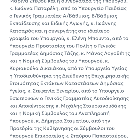
Μαρίνα Στέφου και η συνεργάτιδα της Υπουργού,
κ. Ιωάννα Παταρέλη, από το Υπουργείο Παιδείας
ο Γενικός Γραμματέας Α/Βάθμιας, Β/Βάθμιας
Εκπαίδευσης και Ειδικής Αγωγής, κ. Ιωάννης
Κατσαρός και η συνεργάτης στο ιδιαίτερο
γραφείο του Υπουργού, κ. Ελένη Μπούντα, από το
Υπουργείο Προστασίας του Πολίτη ο Γενικός
Γραμματέας Δημόσιας Τάξης, κ. Μάνος Λογοθέτης
και η Νομική Σύμβουλος του Υπουργού, κ.
Κυριακούλα Δικαιάκου, από το Υπουργείο Υγείας
η Υποδιευθύντρια της Διεύθυνσης Επιχειρησιακής
Ετοιμότητας Εκτάκτων Καταστάσεων Δημόσιας
Υγείας, κ. Στεφανία Ξεναρίου, από το Υπουργείο
Εσωτερικών ο Γενικός Γραμματέας Αυτοδιοίκησης
και Αποκέντρωσης κ. Μιχάλης Σταυριανουδάκης
και η Νομική Σύμβουλος του Αναπληρωτή
Υπουργού, κ. Δήμητρα Σταματίου, από την
Προεδρία της Κυβέρνησης οι Σύμβουλοι του
Υπουργού Επικρατείας κ. Σταύρου Παπασταύρου,