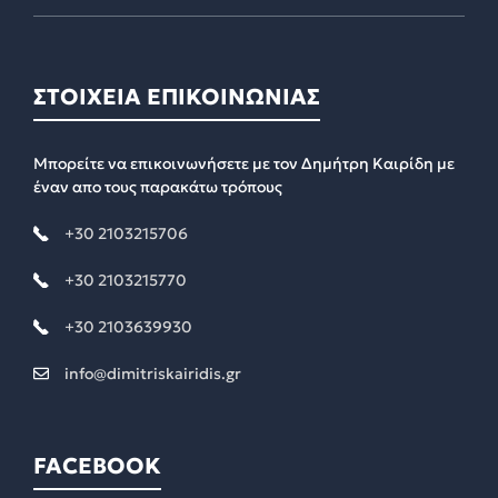
ΣΤΟΙΧΕΙΑ ΕΠΙΚΟΙΝΩΝΙΑΣ
Μπορείτε να επικοινωνήσετε με τον Δημήτρη Καιρίδη με
έναν απο τους παρακάτω τρόπους
+30 2103215706
+30 2103215770
+30 2103639930
info@dimitriskairidis.gr
FACEBOOK