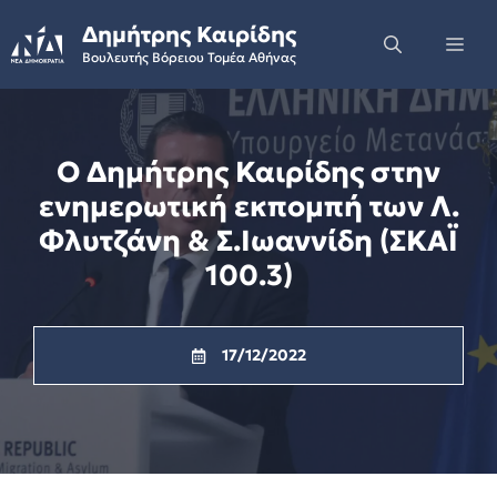
Skip
Δημήτρης Καιρίδης
to
Me
Βουλευτής Βόρειου Τομέα Αθήνας
content
Ο Δημήτρης Καιρίδης στην
ενημερωτική εκπομπή των Λ.
Φλυτζάνη & Σ.Ιωαννίδη (ΣΚΑΪ
100.3)
17/12/2022