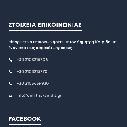
ΣΤΟΙΧΕΙΑ ΕΠΙΚΟΙΝΩΝΙΑΣ
Μπορείτε να επικοινωνήσετε με τον Δημήτρη Καιρίδη με
έναν απο τους παρακάτω τρόπους
+30 2103215706
+30 2103215770
+30 2103639930
info@dimitriskairidis.gr
FACEBOOK