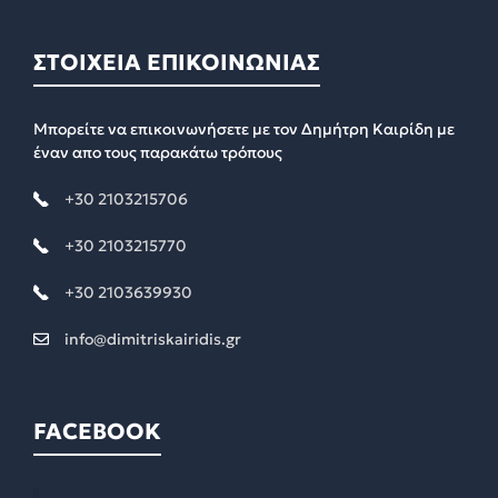
ΣΤΟΙΧΕΙΑ ΕΠΙΚΟΙΝΩΝΙΑΣ
Μπορείτε να επικοινωνήσετε με τον Δημήτρη Καιρίδη με
έναν απο τους παρακάτω τρόπους
+30 2103215706
+30 2103215770
+30 2103639930
info@dimitriskairidis.gr
FACEBOOK