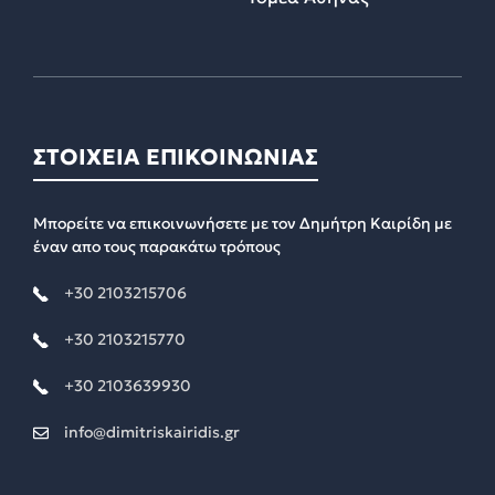
ΣΤΟΙΧΕΙΑ ΕΠΙΚΟΙΝΩΝΙΑΣ
Μπορείτε να επικοινωνήσετε με τον Δημήτρη Καιρίδη με
έναν απο τους παρακάτω τρόπους
+30 2103215706
+30 2103215770
+30 2103639930
info@dimitriskairidis.gr