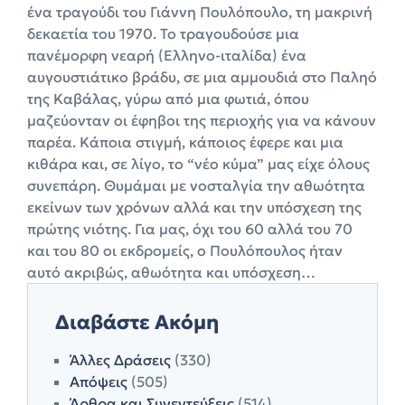
ένα τραγούδι του Γιάννη Πουλόπουλο, τη μακρινή
δεκαετία του 1970. Το τραγουδούσε μια
πανέμορφη νεαρή (Ελληνο-ιταλίδα) ένα
αυγουστιάτικο βράδυ, σε μια αμμουδιά στο Παληό
της Καβάλας, γύρω από μια φωτιά, όπου
μαζεύονταν οι έφηβοι της περιοχής για να κάνουν
παρέα. Κάποια στιγμή, κάποιος έφερε και μια
κιθάρα και, σε λίγο, το “νέο κύμα” μας είχε όλους
συνεπάρη. Θυμάμαι με νοσταλγία την αθωότητα
εκείνων των χρόνων αλλά και την υπόσχεση της
πρώτης νιότης. Για μας, όχι του 60 αλλά του 70
και του 80 οι εκδρομείς, ο Πουλόπουλος ήταν
αυτό ακριβώς, αθωότητα και υπόσχεση…
Διαβάστε Ακόμη
Άλλες Δράσεις
(330)
Απόψεις
(505)
Άρθρα και Συνεντεύξεις
(514)