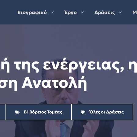
Βιογραφικό
Έργο
Δράσεις
Μ
 της ενέργειας, η
ση Ανατολή
Β1 Βόρειος Τομέας
Όλες οι Δράσεις