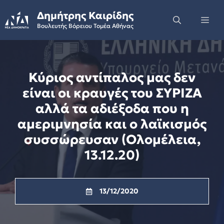
Skip
Δημήτρης Καιρίδης
to
Me
Βουλευτής Βόρειου Τομέα Αθήνας
content
Κύριος αντίπαλος μας δεν
είναι οι κραυγές του ΣΥΡΙΖΑ
αλλά τα αδιέξοδα που η
αμεριμνησία και ο λαϊκισμός
συσσώρευσαν (Ολομέλεια,
13.12.20)
13/12/2020