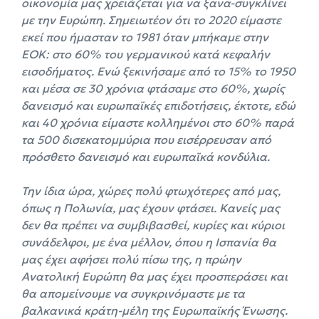
οικονομία μας χρειάζεται για να ξανα-συγκλίνει
με την Ευρώπη. Σημειωτέον ότι το 2020 είμαστε
εκεί που ήμασταν το 1981 όταν μπήκαμε στην
ΕΟΚ: στο 60% του γερμανικού κατά κεφαλήν
εισοδήματος. Ενώ ξεκινήσαμε από το 15% το 1950
και μέσα σε 30 χρόνια φτάσαμε στο 60%, χωρίς
δανεισμό και ευρωπαϊκές επιδοτήσεις, έκτοτε, εδώ
και 40 χρόνια είμαστε κολλημένοι στο 60% παρά
τα 500 δισεκατομμύρια που εισέρρευσαν από
πρόσθετο δανεισμό και ευρωπαϊκά κονδύλια.
Την ίδια ώρα, χώρες πολύ φτωχότερες από μας,
όπως η Πολωνία, μας έχουν φτάσει. Κανείς μας
δεν θα πρέπει να συμβιβασθεί, κυρίες και κύριοι
συνάδελφοι, με ένα μέλλον, όπου η Ισπανία θα
μας έχει αφήσει πολύ πίσω της, η πρώην
Ανατολική Ευρώπη θα μας έχει προσπεράσει και
θα απομείνουμε να συγκρινόμαστε με τα
βαλκανικά κράτη-μέλη της Ευρωπαϊκής Ένωσης.