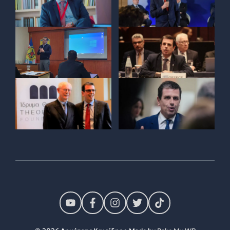
© 2026 Δημήτρης Καιρίδης • Made by
Bake My WP