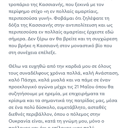
τροπάριο της Κασσιανής, που ξεκινά με τον
περίφημο στίχο «η εν πολλαίς αμαρτίαις,
περιπεσούσα γυνή». Φοβάμαι ότι ζηλέψατε τη
δόξα της Κασσιανής στην αντιπολίτευση και ως
περιπεσούσα εν πολλαίς αμαρτίαις έρχεστε εδώ
σήμερα. Δεν ξέρω αν θα βρείτε και τη συγχώρεση
που βρήκε η Κασσιανή στον μοναστικό βίο που
στη συνέχεια επέλεξε.
Θέλω να ευχηθώ από την καρδιά μου σε όλους
τους συναδέλφους χρόνια πολλά, καλή Ανάσταση,
καλό Πάσχα, καλά μυαλά και να πάμε σε έναν
προεκλογικό αγώνα μέχρι τις 21 Μαΐου όπου θα
συζητήσουμε με ηρεμία, με επιχειρήματα τα
κρίσιμα και τα σημαντικά της πατρίδας μας, μέσα
σε ένα πολύ δύσκολο, ευμετάβλητο, ασταθές
διεθνές περιβάλλον, όπου ο πόλεμος στην
Ουκρανία είναι, κατά τη γνώμη μου, μόνο ο
πρόλογος και όχι ο επίλογος μιας πολύ