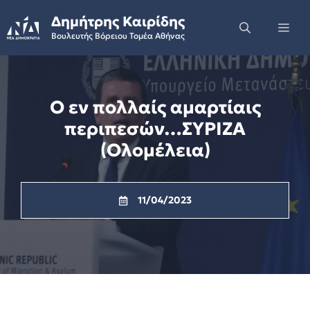
Skip
Δημήτρης Καιρίδης
to
Me
Βουλευτής Βόρειου Τομέα Αθήνας
content
O εν πολλαίς αμαρτίαις
περιπεσών…ΣΥΡΙΖΑ
(Ολομέλεια)
11/04/2023