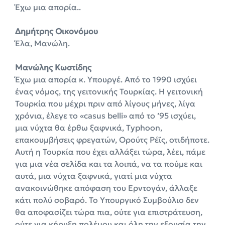
Έχω μια απορία..
Δημήτρης Οικονόμου
Έλα, Μανώλη.
Μανώλης Κωστίδης
Έχω μια απορία κ. Υπουργέ. Από το 1990 ισχύει
ένας νόμος, της γειτονικής Τουρκίας. Η γειτονική
Τουρκία που μέχρι πριν από λίγους μήνες, λίγα
χρόνια, έλεγε το «casus belli» από το ’95 ισχύει,
μια νύχτα θα έρθω ξαφνικά, Τyphoon,
επακουμβήσεις φρεγατών, Ορούτς Ρέϊς, οτιδήποτε.
Αυτή η Τουρκία που έχει αλλάξει τώρα, λέει, πάμε
για μια νέα σελίδα και τα λοιπά, να τα πούμε και
αυτά, μια νύχτα ξαφνικά, γιατί μια νύχτα
ανακοινώθηκε απόφαση του Ερντογάν, άλλαξε
κάτι πολύ σοβαρό. Το Υπουργικό Συμβούλιο δεν
θα αποφασίζει τώρα πια, ούτε για επιστράτευση,
ούτε για κήρυξη πολέμου και όλη την εξουσία την