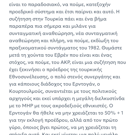
είναι το παραδοσιακό, να πούμε, κατεξοχήν
προεδρικό σύστημα και έτσι παίρνει και αυτό. Η
συζήτηση στην Τουρκία πάει και ένα βήμα
παραπέρα πια σήμερα και μιλάνε για
συνταγματική αναθεώρηση, νέα συνταγματική
αναθεώρηση και πλήρη, να πούμε, εκδίωξη του
πραξικοματικού συντάγματος του 1982. Θυμάστε
μετά τη χούντα του Εβρέν που είναι και ένας
στόχος, να πούμε, του AKP, είναι μια συζήτηση που
έχει ξεκινήσει ο πρόεδρος της τουρκικής
Εθνοσυνέλευσης, ο πολύ στενός συνεργάτης και
για κάποιους διάδοχος του Ερντογάν, ο
Κουρτουλμούς, συναντιέται με τους πολιτικούς
αρχηγούς και εκεί υπάρχει η μεγάλη διελκυστίνδα
με το MHP με τους ακροδεξιούς εθνικιστές. Ο
Ερντογάν θα ήθελε να μην χρειάζεται το 50% + 1
για την εκλογή προέδρου, αλλά από τον πρώτο
γύρο, όποιος βγει πρώτος, να μη χρειάζεται τη
στήριξη αυτή. Και εκεί γίνεται μια πολύ μεγάλη