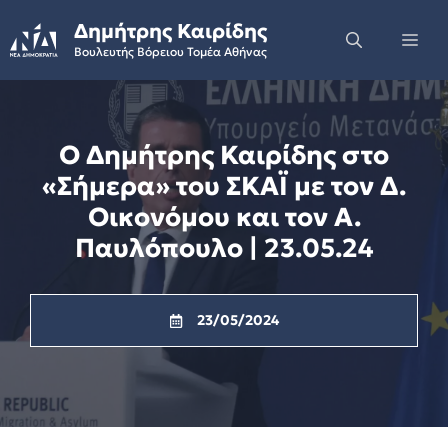
Skip
Δημήτρης Καιρίδης
to
Me
Βουλευτής Βόρειου Τομέα Αθήνας
content
Ο Δημήτρης Καιρίδης στo
«Σήμερα» του ΣΚΑΪ με τον Δ.
Οικονόμου και τον Α.
Παυλόπουλο | 23.05.24
23/05/2024