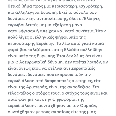
θετικό βήμα προς μια περισσότερη, ισχυρότερη,
πιο αλληλέγγυα Ευρώπη. Εκεί το σύνολο των
δυνάμεων της αντιπολίτευσης, όλοι οι Έλληνες
ευρωβουλευτές με μια εξαίρεση μόνο
καταψήφισαν ή απείχαν και κατά συνέπεια. Ήταν
πολύ λίγες οι ελληνικές ψήφοι υπέρ της
περισσότερης Ευρώπης. Το λέω αυτό γιατί καμιά
φορά βαυκαλιζόμαστε ότι η Ελλάδα συλλήβδην
είναι υπέρ της Ευρώπης. Έτσι δεν λέμε; ότι είναι
μια φιλοευρωπαϊκή δύναμη. Δεν πρέπει λοιπόν, αν
είναι όντως έτσι, να στέλνει αντιευρωπαϊκές
δυνάμεις, δυνάμεις που εκπροσωπούν την
ευρωδιάλυση από διαφορετικές αφετηρίες, είτε
είναι της Αριστεράς, είναι της ακροδεξιάς. Στο
τέλος-τέλος ο στόχος τους, ο στόχος τους είναι και
αυτό φάνηκε και στην ψηφοφορία, της
ευρωδιάλυσης, συντάχθηκαν με τον Ορμπάν,
συντάχθηκαν με τους ακραίους είτε της μιας