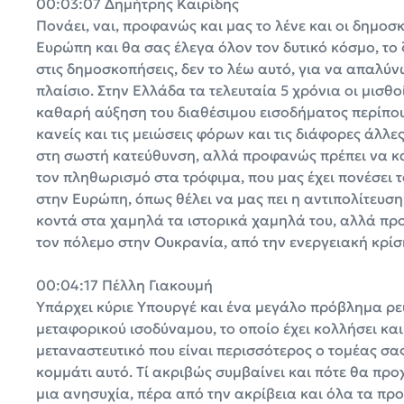
00:03:07 Δημήτρης Καιρίδης
Πονάει, ναι, προφανώς και μας το λένε και οι δημοσ
Ευρώπη και θα σας έλεγα όλον τον δυτικό κόσμο, το
στις δημοσκοπήσεις, δεν το λέω αυτό, για να απαλύ
πλαίσιο. Στην Ελλάδα τα τελευταία 5 χρόνια οι μισθ
καθαρή αύξηση του διαθέσιμου εισοδήματος περίπου
κανείς και τις μειώσεις φόρων και τις διάφορες άλλε
στη σωστή κατεύθυνση, αλλά προφανώς πρέπει να κά
τον πληθωρισμό στα τρόφιμα, που μας έχει πονέσει 
στην Ευρώπη, όπως θέλει να μας πει η αντιπολίτευση
κοντά στα χαμηλά τα ιστορικά χαμηλά του, αλλά προ
τον πόλεμο στην Ουκρανία, από την ενεργειακή κρί
00:04:17 Πέλλη Γιακουμή
Υπάρχει κύριε Υπουργέ και ένα μεγάλο πρόβλημα ρευ
μεταφορικού ισοδύναμου, το οποίο έχει κολλήσει και
μεταναστευτικό που είναι περισσότερος ο τομέας σας
κομμάτι αυτό. Τί ακριβώς συμβαίνει και πότε θα προ
μια ανησυχία, πέρα από την ακρίβεια και όλα τα προ