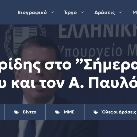
Βιογραφικό
Έργο
Δράσεις
Μ
ίδης στo ”Σήμερα
υ και τον Α. Παυλό
Βίντεο
ΜΜΕ
Όλες οι Δράσεις