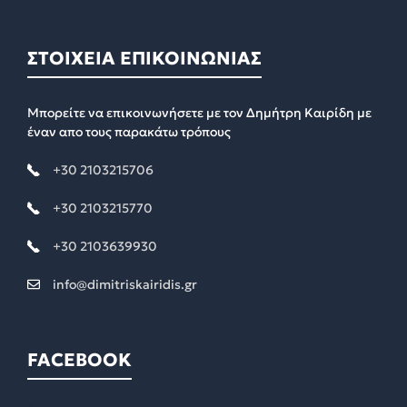
ΣΤΟΙΧΕΙΑ ΕΠΙΚΟΙΝΩΝΙΑΣ
Μπορείτε να επικοινωνήσετε με τον Δημήτρη Καιρίδη με
έναν απο τους παρακάτω τρόπους
+30 2103215706
+30 2103215770
+30 2103639930
info@dimitriskairidis.gr
FACEBOOK