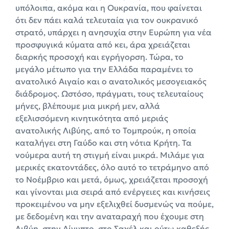
υπόλοιπα, ακόμα και η Ουκρανία, που φαίνεται
ότι δεν πάει καλά τελευταία για τον ουκρανικό
στρατό, υπάρχει η ανησυχία στην Ευρώπη για νέα
προσφυγικά κύματα από κει, άρα χρειάζεται
διαρκής προσοχή και εγρήγορση. Τώρα, το
μεγάλο μέτωπο για την Ελλάδα παραμένει το
ανατολικό Αιγαίο και ο ανατολικός μεσογειακός
διάδρομος. Ωστόσο, πράγματι, τους τελευταίους
μήνες, βλέπουμε μια μικρή μεν, αλλά
εξελισσόμενη κινητικότητα από μεριάς
ανατολικής Λιβύης, από το Τομπρούκ, η οποία
καταλήγει στη Γαύδο και στη νότια Κρήτη. Τα
νούμερα αυτή τη στιγμή είναι μικρά. Μιλάμε για
μερικές εκατοντάδες, όλο αυτό το τετράμηνο από
το Νοέμβριο και μετά, όμως, χρειάζεται προσοχή
και γίνονται μια σειρά από ενέργειες και κινήσεις
προκειμένου να μην εξελιχθεί δυσμενώς να πούμε,
με δεδομένη και την αναταραχή που έχουμε στη
Λιβύη, στην Αίγυπτο, στο Σαχέλ και ούτω καθεξής.