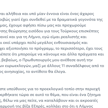
ναι αλήθεια και υπό μίαν έννοια είναι ένας άχαρος
βώς γιατί έχει συνδεθεί με τα δραματικά γεγονότα της
κή μας, έχουμε αφήσει πίσω μας και προχωρούμε
νσης θεώρησης εισόδου για τους Τούρκους επισκέπτες
νεί και για τη Λήμνο, εγώ είμαι ρεαλιστής και
αι εκεί υπάρχει πολύ μεγάλος ενθουσιασμός και
χει αξιοποιήσει το πρόγραμμ, το περισσότερο, έχει τους
βλέπετε ότι μπορούμε να κάνουμε και άλλα πράγματα και
, βεβαίως, ο Πρωθυπουργός μου ανέθεσε αυτή την
ων ευρωεκλογών, μαζί με άλλους 11 συναδέλφους από το
ς ανησυχίας, το αντίθετο θα έλεγα.
ίστε υπεύθυνος για το προεκλογικό τοπίο στην περιοχή
φερθήκατε τώρα σε αυτό το θέμα, που είναι ένα ζήτημα
ς, θέλω να μας πείτε, να καταλάβουν και οι ακροατές
φαρμογή της βίζα Εξπρές, κολλάει στο ότι η Λήμνος