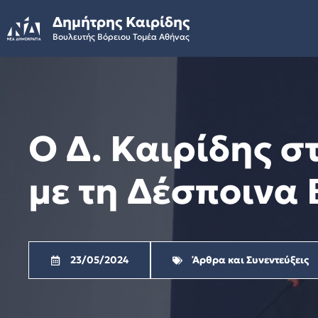
Skip
Δημήτρης Καιρίδης
to
Βουλευτής Βόρειου Τομέα Αθήνας
content
Ο Δ. Καιρίδης σ
με τη Δέσποινα 
23/05/2024
Άρθρα και Συνεντεύξεις