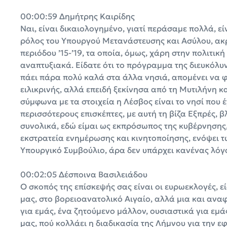
00:00:59 Δημήτρης Καιρίδης
Ναι, είναι δικαιολογημένο, γιατί περάσαμε πολλά, εί
ρόλος του Υπουργού Μετανάστευσης και Ασύλου, ακρι
περιόδου ’15-’19, τα οποία, όμως, χάρη στην πολιτι
αναπτυξιακά. Είδατε ότι το πρόγραμμα της διευκόλυ
πάει πάρα πολύ καλά στα άλλα νησιά, απομένει να φα
ειλικρινής, αλλά επειδή ξεκίνησα από τη Μυτιλήνη κ
σύμφωνα με τα στοιχεία η Λέσβος είναι το νησί που έ
περισσότερους επισκέπτες, με αυτή τη βίζα Εξπρές, 
συνολικά, εδώ είμαι ως εκπρόσωπος της κυβέρνησης
εκστρατεία ενημέρωσης και κινητοποίησης, ενόψει τ
Υπουργικό Συμβούλιο, άρα δεν υπάρχει κανένας λόγο
00:02:05 Δέσποινα Βασιλειάδου
Ο σκοπός της επίσκεψής σας είναι οι ευρωεκλογές, ε
μας, στο βορειοανατολικό Αιγαίο, αλλά μια και ανα
για εμάς, ένα ζητούμενο μάλλον, ουσιαστικά για εμά
μας, πού κολλάει η διαδικασία της Λήμνου για την ε