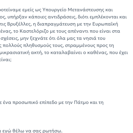
προτείναμε εμείς ως Υπουργείο Μετανάστευσης και
ς, υπήρξαν κάποιες αντιδράσεις, διότι εμπλέκονται και
τις Βρυξέλλες, η διαπραγμάτευση με την Ευρωπαϊκή
ένας, το Καστελόριζο με τους απέναντι που είναι στα
 σχέσεις, μην ξεχνάτε ότι όλα μας τα νησιά του
υς πολλούς πληθυσμούς τους, στραμμένους προς τη
μικρασιατική ακτή, το καταλαβαίνει ο καθένας, που έχει
είναι;
ε ένα προσωπικό επίπεδο με την Πάτμο και τη
ά εγώ θέλω να σας ρωτήσω.