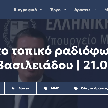
Βιογραφικό
Έργο
Δράσεις
Μ
το τοπικό ραδιόφ
Βασιλειάδου | 21.
Βίντεο
ΜΜΕ
Όλες οι Δράσεις