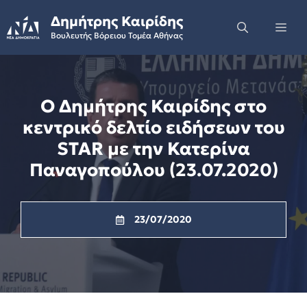
Skip
Δημήτρης Καιρίδης
to
Me
Βουλευτής Βόρειου Τομέα Αθήνας
content
O Δημήτρης Καιρίδης στο
κεντρικό δελτίο ειδήσεων του
STAR με την Κατερίνα
Παναγοπούλου (23.07.2020)
23/07/2020