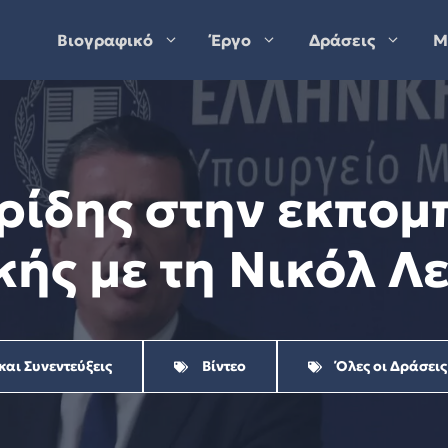
Βιογραφικό
Έργο
Δράσεις
Μ
ρίδης στην εκπομ
κής με τη Νικόλ Λ
και Συνεντεύξεις
Βίντεο
Όλες οι Δράσεις