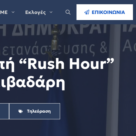
ΜΕ
Εκλογές
ΕΠΙΚΟΙΝΩΝΙΑ
πή “Rush Hour”
ειβαδάρη
Τηλεόραση