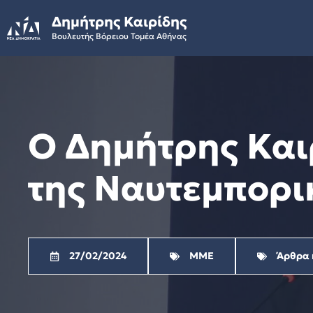
Skip
Δημήτρης Καιρίδης
to
Βουλευτής Βόρειου Τομέα Αθήνας
content
O Δημήτρης Και
της Ναυτεμπορι
27/02/2024
ΜΜΕ
Άρθρα 