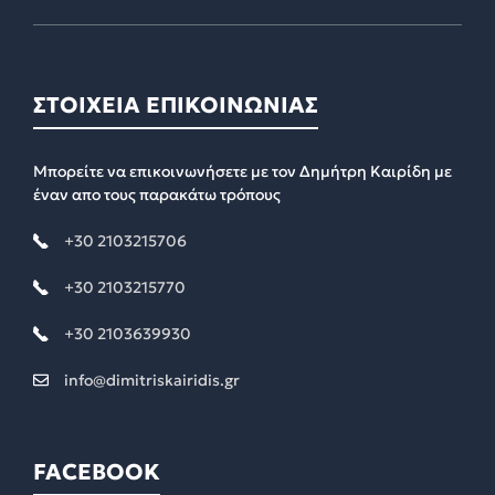
ΣΤΟΙΧΕΙΑ ΕΠΙΚΟΙΝΩΝΙΑΣ
Μπορείτε να επικοινωνήσετε με τον Δημήτρη Καιρίδη με
έναν απο τους παρακάτω τρόπους
+30 2103215706
+30 2103215770
+30 2103639930
info@dimitriskairidis.gr
FACEBOOK