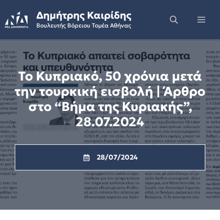
Skip
Δημήτρης Καιρίδης
to
Me
Βουλευτής Βόρειου Τομέα Αθήνας
content
Το Κυπριακό, 50 χρόνια μετά
την τουρκική εισβολή | Άρθρο
στο “Βήμα της Κυριακής”,
28.07.2024
28/07/2024