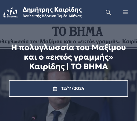
Skip
Δημήτρης Καιρίδης
to
Me
Βουλευτής Βόρειου Τομέα Αθήνας
content
Η πολυγλωσσία του Μαξίμου
και ο «εκτός γραμμής»
Καιρίδης | ΤΟ ΒΗΜΑ
12/11/2024