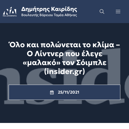
Skip
Δημήτρης Καιρίδης
to
Me
Βουλευτής Βόρειου Τομέα Αθήνας
content
Όλο και πολώνεται το κλίμα –
Ο Λίντνερ που έλεγε
«μαλακό» τον Σόιμπλε
(insider.gr)
25/11/2021