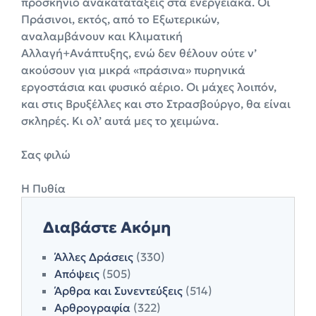
προσκήνιο ανακατατάξεις στα ενεργειακά. Οι
Πράσινοι, εκτός, από το Εξωτερικών,
αναλαμβάνουν και Κλιματική
Αλλαγή+Ανάπτυξης, ενώ δεν θέλουν ούτε ν’
ακούσουν για μικρά «πράσινα» πυρηνικά
εργοστάσια και φυσικό αέριο. Οι μάχες λοιπόν,
και στις Βρυξέλλες και στο Στρασβούργο, θα είναι
σκληρές. Κι ολ’ αυτά μες το χειμώνα.
Σας φιλώ
Η Πυθία
Διαβάστε Ακόμη
Άλλες Δράσεις
(330)
Απόψεις
(505)
Άρθρα και Συνεντεύξεις
(514)
Αρθρογραφία
(322)