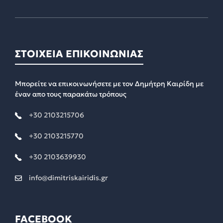
ΣΤΟΙΧΕΙΑ ΕΠΙΚΟΙΝΩΝΙΑΣ
Μπορείτε να επικοινωνήσετε με τον Δημήτρη Καιρίδη με
έναν απο τους παρακάτω τρόπους
+30 2103215706
+30 2103215770
+30 2103639930
info@dimitriskairidis.gr
FACEBOOK