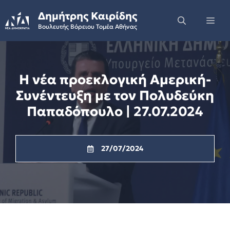
Skip
Δημήτρης Καιρίδης
to
Me
Βουλευτής Βόρειου Τομέα Αθήνας
content
H νέα προεκλογική Αμερική-
Συνέντευξη με τον Πολυδεύκη
Παπαδόπουλο | 27.07.2024
27/07/2024