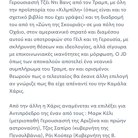
Γερουσιαστή Τζέι Ντι Βανς από τον Τραμπ, με όλη
την προϊστορία του «Χιλμπίλη» (όπως είναι και το
σχετικό βιβλίο που έχει γράψει) και τη διαδρομή
του από τη «Ζώνη της Σκουριάς» σε μια πόλη του
Οχάιο, στον αμερικανικό στρατό και διαμέσου
αυτού και υποτροφιών στο Γέιλ και τη Γερουσία, με
σκλήρυνση θέσεων και ιδεολογίας, αλλά σίγουρα
με επικοινωνιακές ικανότητες και μόρφωση. Ο JD
όπως των αποκαλούν αποτελεί ένα νεανικό
συμπλήρωμα του Τραμπ, αν και ορισμένοι
θεωρούν πως ο τελευταίος θα έκανε άλλη επιλογή
αν γνώριζε πως θα είχε απέναντί του την Καμάλα
Χάρις.
Από την άλλη η Χάρις αναμένεται να επιλέξει για
Αντιπρόεδρο της έναν από τους : Μαρκ Κέλι
(μετριοπαθή Γερουσιαστή της Αριζόνα και πρώην
αστροναύτη), Τζος Σαπίρο (κυβερνήτη της
Πενσυλβάνια), Ρόι Κούπερ (Κυβερνήτη της Β.