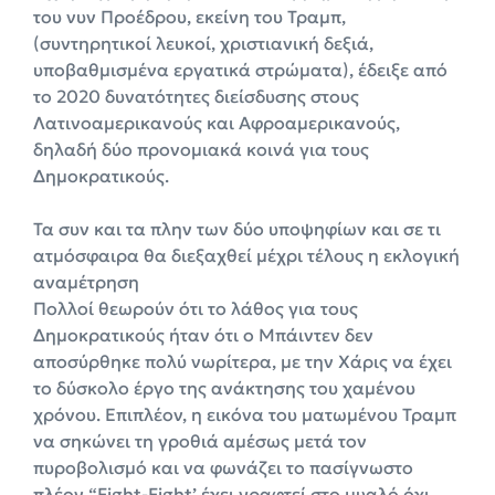
του νυν Προέδρου, εκείνη του Τραμπ,
(συντηρητικοί λευκοί, χριστιανική δεξιά,
υποβαθμισμένα εργατικά στρώματα), έδειξε από
το 2020 δυνατότητες διείσδυσης στους
Λατινοαμερικανούς και Αφροαμερικανούς,
δηλαδή δύο προνομιακά κοινά για τους
Δημοκρατικούς.
Τα συν και τα πλην των δύο υποψηφίων και σε τι
ατμόσφαιρα θα διεξαχθεί μέχρι τέλους η εκλογική
αναμέτρηση
Πολλοί θεωρούν ότι το λάθος για τους
Δημοκρατικούς ήταν ότι ο Μπάιντεν δεν
αποσύρθηκε πολύ νωρίτερα, με την Χάρις να έχει
το δύσκολο έργο της ανάκτησης του χαμένου
χρόνου. Επιπλέον, η εικόνα του ματωμένου Τραμπ
να σηκώνει τη γροθιά αμέσως μετά τον
πυροβολισμό και να φωνάζει το πασίγνωστο
πλέον “Fight-Fight’ έχει γραφτεί στο μυαλό όχι