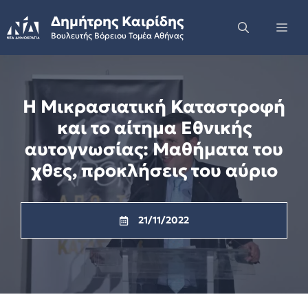
Skip
Δημήτρης Καιρίδης
to
Me
Βουλευτής Βόρειου Τομέα Αθήνας
content
H Μικρασιατική Καταστροφή
και το αίτημα Εθνικής
αυτογνωσίας: Μαθήματα του
χθες, προκλήσεις του αύριο
21/11/2022