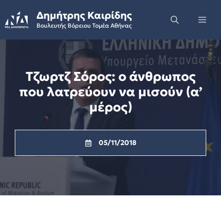
Skip
Δημήτρης Καιρίδης
to
Me
Βουλευτής Βόρειου Τομέα Αθήνας
content
Τζωρτζ Σόρος: ο άνθρωπος
που λατρεύουν να μισούν (α’
μέρος)
05/11/2018