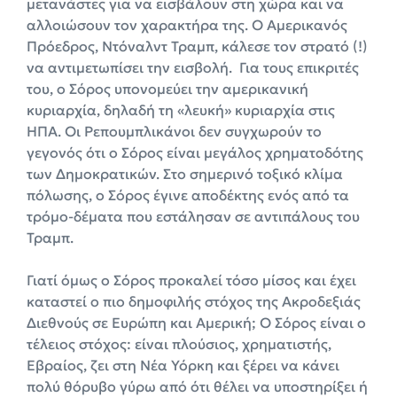
μετανάστες για να εισβάλουν στη χώρα και να
αλλοιώσουν τον χαρακτήρα της. Ο Αμερικανός
Πρόεδρος, Ντόναλντ Τραμπ, κάλεσε τον στρατό (!)
να αντιμετωπίσει την εισβολή. Για τους επικριτές
του, ο Σόρος υπονομεύει την αμερικανική
κυριαρχία, δηλαδή τη «λευκή» κυριαρχία στις
ΗΠΑ. Οι Ρεπουμπλικάνοι δεν συγχωρούν το
γεγονός ότι ο Σόρος είναι μεγάλος χρηματοδότης
των Δημοκρατικών. Στο σημερινό τοξικό κλίμα
πόλωσης, ο Σόρος έγινε αποδέκτης ενός από τα
τρόμο-δέματα που εστάλησαν σε αντιπάλους του
Τραμπ.
Γιατί όμως ο Σόρος προκαλεί τόσο μίσος και έχει
καταστεί ο πιο δημοφιλής στόχος της Ακροδεξιάς
Διεθνούς σε Ευρώπη και Αμερική; Ο Σόρος είναι ο
τέλειος στόχος: είναι πλούσιος, χρηματιστής,
Εβραίος, ζει στη Νέα Υόρκη και ξέρει να κάνει
πολύ θόρυβο γύρω από ότι θέλει να υποστηρίξει ή