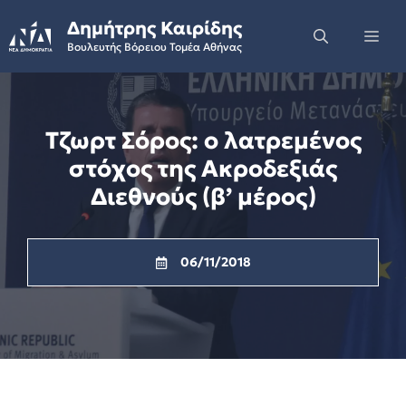
Skip
Δημήτρης Καιρίδης
to
Me
Βουλευτής Βόρειου Τομέα Αθήνας
content
Τζωρτ Σόρος: ο λατρεμένος
στόχος της Ακροδεξιάς
Διεθνούς (β’ μέρος)
06/11/2018