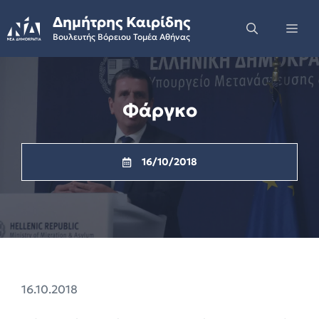
Skip
Δημήτρης Καιρίδης
to
Me
Βουλευτής Βόρειου Τομέα Αθήνας
content
Φάργκο
16/10/2018
16.10.2018