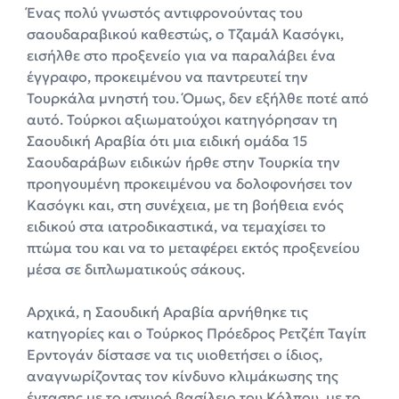
Ένας πολύ γνωστός αντιφρονούντας του
σαουδαραβικού καθεστώς, ο Τζαμάλ Κασόγκι,
εισήλθε στο προξενείο για να παραλάβει ένα
έγγραφο, προκειμένου να παντρευτεί την
Τουρκάλα μνηστή του. Όμως, δεν εξήλθε ποτέ από
αυτό. Τούρκοι αξιωματούχοι κατηγόρησαν τη
Σαουδική Αραβία ότι μια ειδική ομάδα 15
Σαουδαράβων ειδικών ήρθε στην Τουρκία την
προηγουμένη προκειμένου να δολοφονήσει τον
Κασόγκι και, στη συνέχεια, με τη βοήθεια ενός
ειδικού στα ιατροδικαστικά, να τεμαχίσει το
πτώμα του και να το μεταφέρει εκτός προξενείου
μέσα σε διπλωματικούς σάκους.
Αρχικά, η Σαουδική Αραβία αρνήθηκε τις
κατηγορίες και ο Τούρκος Πρόεδρος Ρετζέπ Ταγίπ
Ερντογάν δίστασε να τις υιοθετήσει ο ίδιος,
αναγνωρίζοντας τον κίνδυνο κλιμάκωσης της
έντασης με το ισχυρό βασίλειο του Κόλπου, με το