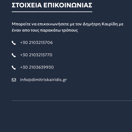
ΣΤΟΙΧΕΙΑ ΕΠΙΚΟΙΝΩΝΙΑΣ
Μπορείτε να επικοινωνήσετε με τον Δημήτρη Καιρίδη με
έναν απο τους παρακάτω τρόπους
+30 2103215706
+30 2103215770
+30 2103639930
info@dimitriskairidis.gr