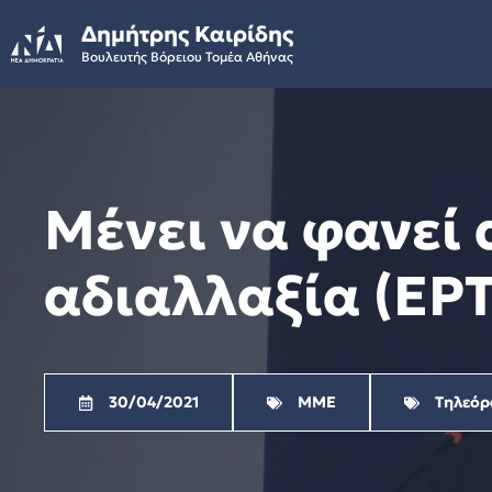
Skip
Δημήτρης Καιρίδης
to
Βουλευτής Βόρειου Τομέα Αθήνας
content
Μένει να φανεί 
αδιαλλαξία (ΕΡΤ1
30/04/2021
ΜΜΕ
Τηλεόρ