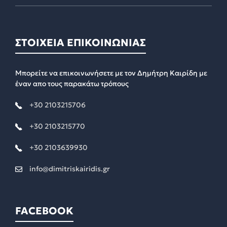
ΣΤΟΙΧΕΙΑ ΕΠΙΚΟΙΝΩΝΙΑΣ
Μπορείτε να επικοινωνήσετε με τον Δημήτρη Καιρίδη με
έναν απο τους παρακάτω τρόπους
+30 2103215706
+30 2103215770
+30 2103639930
info@dimitriskairidis.gr
FACEBOOK