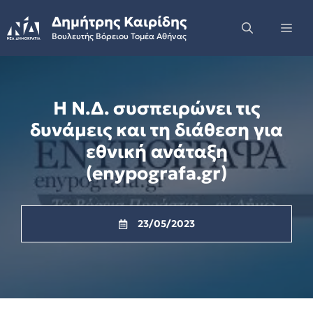
Skip
Δημήτρης Καιρίδης
to
Me
Βουλευτής Βόρειου Τομέα Αθήνας
content
Η Ν.Δ. συσπειρώνει τις
δυνάμεις και τη διάθεση για
εθνική ανάταξη
(enypografa.gr)
23/05/2023