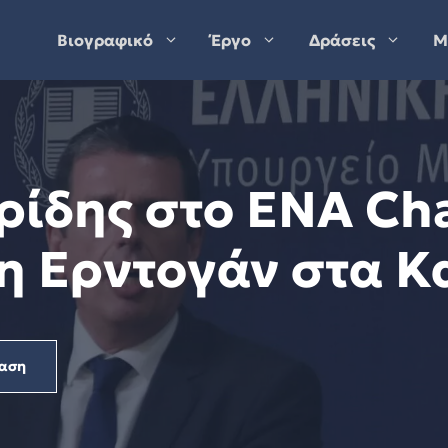
Βιογραφικό
Έργο
Δράσεις
Μ
ρίδης στο ENA Ch
ψη Ερντογάν στα 
αση