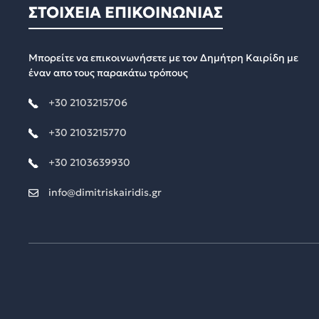
ΣΤΟΙΧΕΙΑ ΕΠΙΚΟΙΝΩΝΙΑΣ
Μπορείτε να επικοινωνήσετε με τον Δημήτρη Καιρίδη με
έναν απο τους παρακάτω τρόπους
+30 2103215706
+30 2103215770
+30 2103639930
info@dimitriskairidis.gr