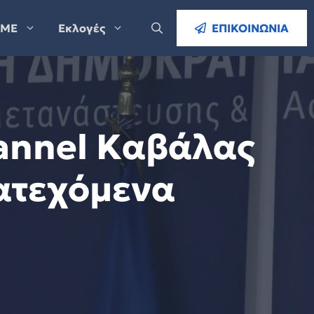
ΜΕ
Εκλογές
ΕΠΙΚΟΙΝΩΝΙΑ
annel Kαβάλας
Κατεχόμενα