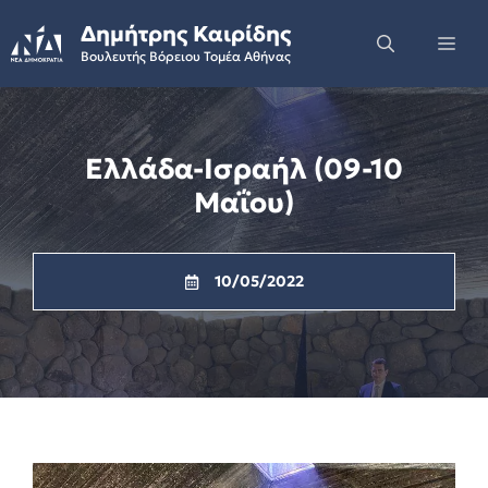
Skip
Δημήτρης Καιρίδης
to
Me
Βουλευτής Βόρειου Τομέα Αθήνας
content
Ελλάδα-Ισραήλ (09-10
Mαΐου)
10/05/2022