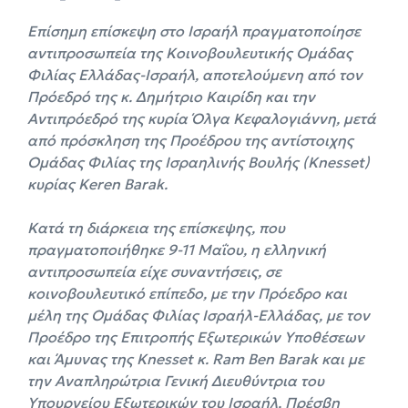
Επίσημη επίσκεψη στο Ισραήλ πραγματοποίησε
αντιπροσωπεία της Κοινοβουλευτικής Ομάδας
Φιλίας Ελλάδας-Ισραήλ, αποτελούμενη από τον
Πρόεδρό της κ. Δημήτριο Καιρίδη και την
Αντιπρόεδρό της κυρία Όλγα Κεφαλογιάννη, μετά
από πρόσκληση της Προέδρου της αντίστοιχης
Ομάδας Φιλίας της Ισραηλινής Βουλής (Knesset)
κυρίας Κeren Barak.
Κατά τη διάρκεια της επίσκεψης, που
πραγματοποιήθηκε 9-11 Μαΐου, η ελληνική
αντιπροσωπεία είχε συναντήσεις, σε
κοινοβουλευτικό επίπεδο, με την Πρόεδρο και
μέλη της Ομάδας Φιλίας Ισραήλ-Ελλάδας, με τον
Προέδρο της Επιτροπής Εξωτερικών Υποθέσεων
και Άμυνας της Knesset κ. Ram Ben Barak και με
την Αναπληρώτρια Γενική Διευθύντρια του
Υπουργείου Εξωτερικών του Ισραήλ, Πρέσβη