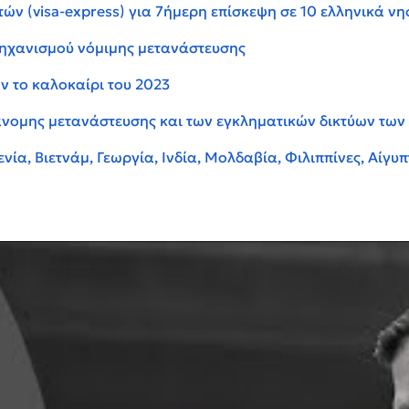
ών (visa-express) για 7ήμερη επίσκεψη σε 10 ελληνικά νη
ηχανισμού νόμιμης μετανάστευσης
ν το καλοκαίρι του 2023
άνομης μετανάστευσης και των εγκληματικών δικτύων των
ία, Βιετνάμ, Γεωργία, Ινδία, Μολδαβία, Φιλιππίνες, Αίγυπ