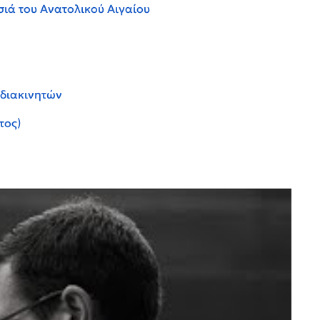
σιά του Ανατολικού Αιγαίου
 διακινητών
τος)