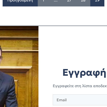
Προηγούμενη
1
…
27
28
29
Εγγραφή 
Eγγραφείτε στη λίστα αποδεκ
E
m