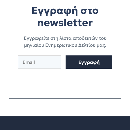
Εγγραφή στο
newsletter
Eγγραφείτε στη λίστα αποδεκτών του
μηνιαίου Ενημερωτικού Δελτίου μας.
E
A
Εγγραφή
m
l
a
t
i
e
l
r
*
n
a
t
i
v
e