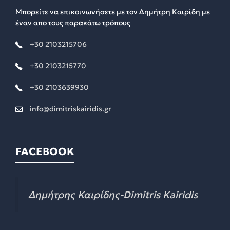
Μπορείτε να επικοινωνήσετε με τον Δημήτρη Καιρίδη με
έναν απο τους παρακάτω τρόπους
+30 2103215706
+30 2103215770
+30 2103639930
info@dimitriskairidis.gr
FACEBOOK
Δημήτρης Καιρίδης-Dimitris Kairidis