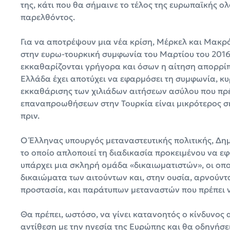
της, κάτι που θα σήμαινε το τέλος της ευρωπαϊκής ο
παρελθόντος.
Για να αποτρέψουν μια νέα κρίση, Μέρκελ και Μακρ
στην ευρω-τουρκική συμφωνία του Μαρτίου του 2016.
εκκαθαρίζονται γρήγορα και όσων η αίτηση απορρίπ
Ελλάδα έχει αποτύχει να εφαρμόσει τη συμφωνία, κυ
εκκαθάρισης των χιλιάδων αιτήσεων ασύλου που πρέπ
επαναπροωθήσεων στην Τουρκία είναι μικρότερος σή
πριν.
Ο Έλληνας υπουργός μεταναστευτικής πολιτικής, Δημή
το οποίο απλοποιεί τη διαδικασία προκειμένου να ε
υπάρχει μια σκληρή ομάδα «δικαιωματιστών», οι οπο
δικαιώματα των αιτούντων και, στην ουσία, αρνούντ
προστασία, και παράτυπων μεταναστών που πρέπει 
Θα πρέπει, ωστόσο, να γίνει κατανοητός ο κίνδυνος 
αντίθεση με την ηγεσία της Ευρώπης και θα οδηγήσει 