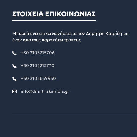
ΣΤΟΙΧΕΙΑ ΕΠΙΚΟΙΝΩΝΙΑΣ
Μπορείτε να επικοινωνήσετε με τον Δημήτρη Καιρίδη με
έναν απο τους παρακάτω τρόπους
+30 2103215706
+30 2103215770
+30 2103639930
info@dimitriskairidis.gr