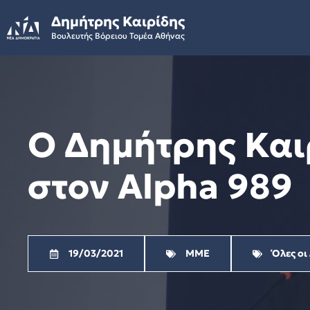
Skip
Δημήτρης Καιρίδης
to
Βουλευτής Βόρειου Τομέα Αθήνας
content
Ο Δημήτρης Και
στον Alpha 989
19/03/2021
ΜΜΕ
Όλες οι