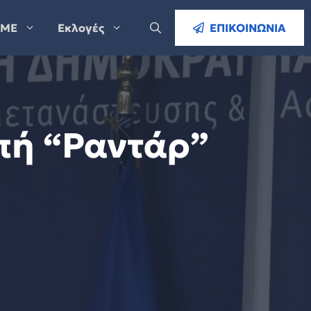
ΜΕ
Εκλογές
ΕΠΙΚΟΙΝΩΝΙΑ
πή “Ραντάρ”