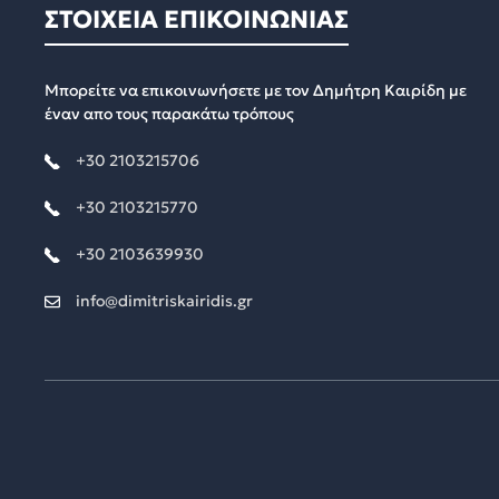
ΣΤΟΙΧΕΙΑ ΕΠΙΚΟΙΝΩΝΙΑΣ
Μπορείτε να επικοινωνήσετε με τον Δημήτρη Καιρίδη με
έναν απο τους παρακάτω τρόπους
+30 2103215706
+30 2103215770
+30 2103639930
info@dimitriskairidis.gr